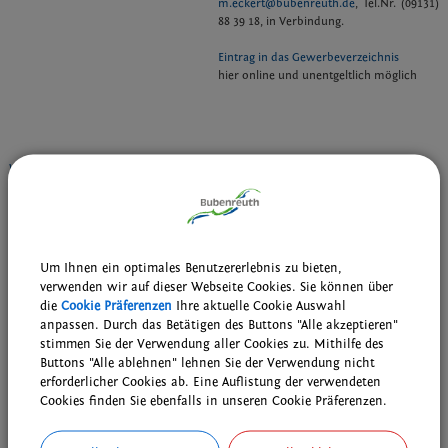
m.eckert@bubenreuth.de
, Tel.Nr. (09131)
88 39 18, in Verbindung.
Eintrag in das Gewerbeverzeichnis
hier online und unentgeltlich möglich
Wirtschaftsstandort Bubenreuth auf der Plattform "My business location"
Das Standortprofil von Bubenreuth ist unter https://my-business-
location.com/wirtschaftsstandorte/bubenreuth veröffentlicht.
…mehr
Um Ihnen ein optimales Benutzererlebnis zu bieten,
verwenden wir auf dieser Webseite Cookies. Sie können über
die
Cookie Präferenzen
Ihre aktuelle Cookie Auswahl
anpassen. Durch das Betätigen des Buttons "Alle akzeptieren"
stimmen Sie der Verwendung aller Cookies zu. Mithilfe des
Buttons "Alle ablehnen" lehnen Sie der Verwendung nicht
erforderlicher Cookies ab. Eine Auflistung der verwendeten
Cookies finden Sie ebenfalls in unseren Cookie Präferenzen.