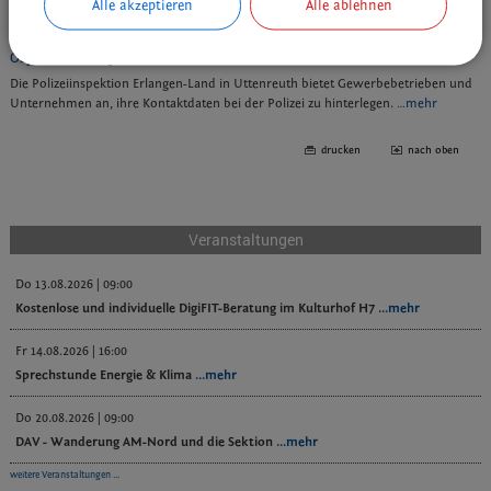
Alle akzeptieren
Alle ablehnen
Objekterfassungsblatt
Die Polizeiinspektion Erlangen-Land in Uttenreuth bietet Gewerbebetrieben und
Unternehmen an, ihre Kontaktdaten bei der Polizei zu hinterlegen.
…mehr
drucken
nach oben
Veranstaltungen
Do 13.08.2026 | 09:00
Kostenlose und individuelle DigiFIT-Beratung im Kulturhof H7
...mehr
Fr 14.08.2026 | 16:00
Sprechstunde Energie & Klima
...mehr
Do 20.08.2026 | 09:00
DAV - Wanderung AM-Nord und die Sektion
...mehr
weitere Veranstaltungen ...