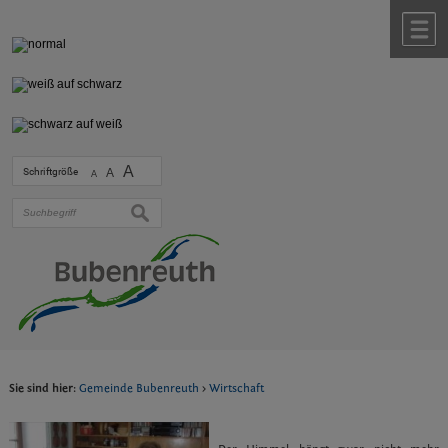
Zum Inhalt
,
zur Navigation
oder
zur Startseite
springen.
chließen
M
A
Schriftgröße
A
A
suchen
Sie sind hier:
Gemeinde Bubenreuth
>
Wirtschaft