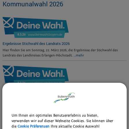
Kommunalwahl 2026
Ergebnisse Stichwahl des Landrats 2026
Hier finden Sie am Sonntag, 22. März 2026, die Ergebnisse der Stichwahl des
Landrats des Landkreises Erlangen-Höchstadt.
…mehr
Ergebnisse der Kommunalwahl vom 8. März 2026
Hier finden Sie am Wahlsonntag, 8. März, die Ergebnisse der Kommunalwahlen
2026.
…mehr
Um Ihnen ein optimales Benutzererlebnis zu bieten,
drucken
nach oben
verwenden wir auf dieser Webseite Cookies. Sie können über
die
Cookie Präferenzen
Ihre aktuelle Cookie Auswahl