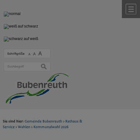
Zum Inhalt
,
zur Navigation
oder
zur Startseite
springen.
chließen
M
A
Schriftgröße
A
A
suchen
Sie sind hier:
Gemeinde Bubenreuth
>
Rathaus &
Service
>
Wahlen
>
Kommunalwahl 2026