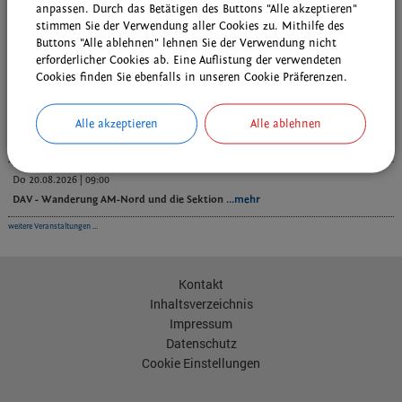
anpassen. Durch das Betätigen des Buttons "Alle akzeptieren"
stimmen Sie der Verwendung aller Cookies zu. Mithilfe des
Veranstaltungen
Buttons "Alle ablehnen" lehnen Sie der Verwendung nicht
erforderlicher Cookies ab. Eine Auflistung der verwendeten
Do 13.08.2026 | 09:00
Cookies finden Sie ebenfalls in unseren Cookie Präferenzen.
Kostenlose und individuelle DigiFIT-Beratung im Kulturhof H7
...mehr
Alle akzeptieren
Alle ablehnen
Fr 14.08.2026 | 16:00
Sprechstunde Energie & Klima
...mehr
Do 20.08.2026 | 09:00
DAV - Wanderung AM-Nord und die Sektion
...mehr
weitere Veranstaltungen ...
Kontakt
Inhaltsverzeichnis
Impressum
Datenschutz
Cookie Einstellungen