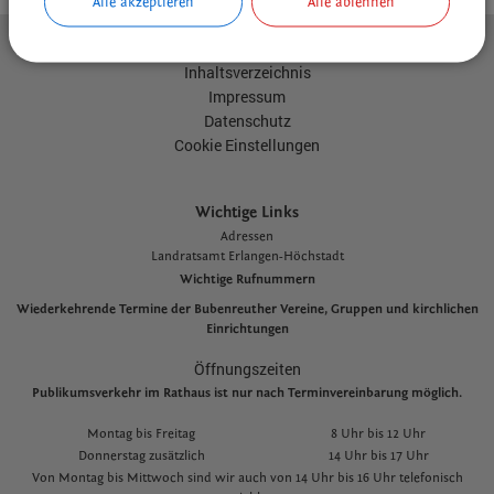
Alle akzeptieren
Alle ablehnen
Kontakt
Inhaltsverzeichnis
Impressum
Datenschutz
Cookie Einstellungen
Wichtige Links
Adressen
L
andratsamt Erlangen-Höchstadt
Wichtige Rufnummern
Wiederkehrende Termine der Bubenreuther Vereine, Gruppen und kirchlichen
Einrichtungen
Öffnungszeiten
Publikumsverkehr im Rathaus ist nur nach Terminvereinbarung möglich.
Montag bis Freitag
8 Uhr bis 12 Uhr
Donnerstag zusätzlich
14 Uhr bis 17 Uhr
Von Montag bis Mittwoch sind wir auch von 14 Uhr bis 16 Uhr telefonisch