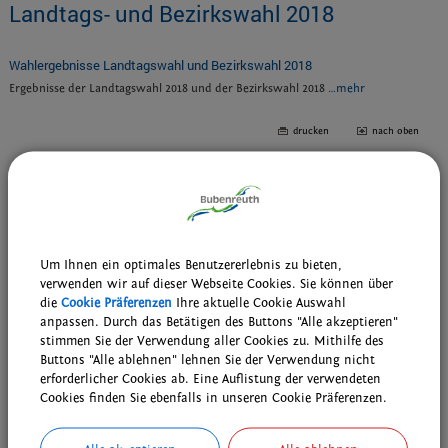
Landtags- und Bezirkswahl 2018
Wahlergebnisse Landtagswahl und Bezirkswahl 2018
Ergebnisse der Landtagswahl 2018 und der Bezirkswahl 2018
…mehr
drucken
nach oben
Veranstaltungen
Sa 08.08.2026 | 09:00
Um Ihnen ein optimales Benutzererlebnis zu bieten,
DAV - Wanderung AM-Nord und die Sektion
...mehr
verwenden wir auf dieser Webseite Cookies. Sie können über
die
Cookie Präferenzen
Ihre aktuelle Cookie Auswahl
Sa 08.08.2026 | 10:30
anpassen. Durch das Betätigen des Buttons "Alle akzeptieren"
Grenzfest in unserer Partnerstadt Schönbach/Luby
...mehr
stimmen Sie der Verwendung aller Cookies zu. Mithilfe des
Buttons "Alle ablehnen" lehnen Sie der Verwendung nicht
Do 13.08.2026 | 09:00
erforderlicher Cookies ab. Eine Auflistung der verwendeten
Kostenlose und individuelle DigiFIT-Beratung im Kulturhof H7
Cookies finden Sie ebenfalls in unseren Cookie Präferenzen.
...mehr
weitere Veranstaltungen ...