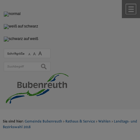
Zum Inhalt
,
zur Navigation
oder
zur Startseite
springen.
chließen
M
A
Schriftgröße
A
A
suchen
Sie sind hier:
Gemeinde Bubenreuth
>
Rathaus & Service
>
Wahlen
>
Landtags- und
Bezirkswahl 2018