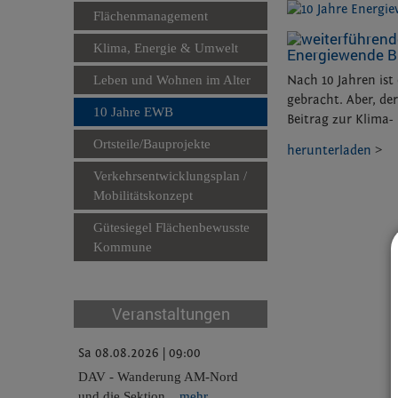
Flächenmanagement
Klima, Energie & Umwelt
Energiewende Bu
Leben und Wohnen im Alter
Nach 10 Jahren ist
gebracht. Aber, de
10 Jahre EWB
Beitrag zur Klima-
Ortsteile/Bauprojekte
herunterladen
>
Verkehrsentwicklungsplan /
Mobilitätskonzept
Gütesiegel Flächenbewusste
Kommune
Veranstaltungen
Sa 08.08.2026 | 09:00
DAV - Wanderung AM-Nord
und die Sektion
...mehr