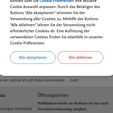
können über die
Cookie Präferenzen
Ihre aktuelle
Cookie Auswahl anpassen. Durch das Betätigen des
Buttons "Alle akzeptieren" stimmen Sie der
Verwendung aller Cookies zu. Mithilfe des Buttons
"Alle ablehnen" lehnen Sie der Verwendung nicht
erforderlicher Cookies ab. Eine Auflistung der
verwendeten Cookies finden Sie ebenfalls in unseren
Cookie Präferenzen.
Alle akzeptieren
Alle ablehnen
emeinderats
unser Leitbild als pdf-Datei downloaden.
…mehr
Öffnungszeiten
nks
Publikumsverkehr im Rathaus ist nur nach
Erlangen-Höchstadt
Terminvereinbarung möglich.