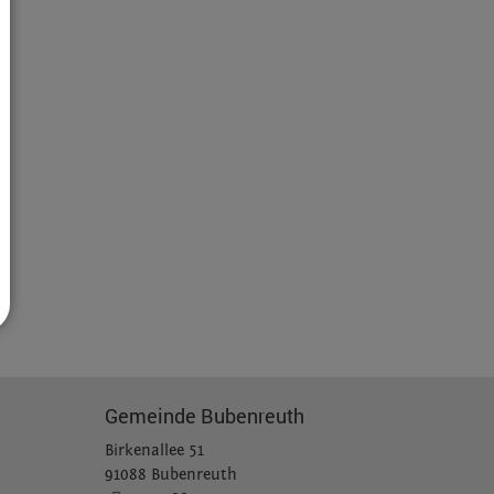
Gemeinde Bubenreuth
Birkenallee 51
91088 Bubenreuth