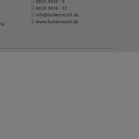
09131 8839 - 0
09131 8839 - 22
info@bubenreuth.de
www.bubenreuth.de
 14