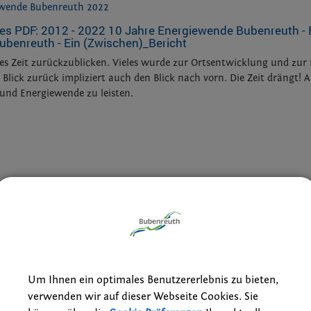
benreuth - Ein (Zwischen)_Bericht
 es Zeit zurückzublicken. Vieles wurde zur Ortsentwicklung und zur
r Blick zurück impliziert auch den Blick nach vorn. Die Zeit drängt!
 und Energiewende zu leisten.
Um Ihnen ein optimales Benutzererlebnis zu bieten,
verwenden wir auf dieser Webseite Cookies. Sie