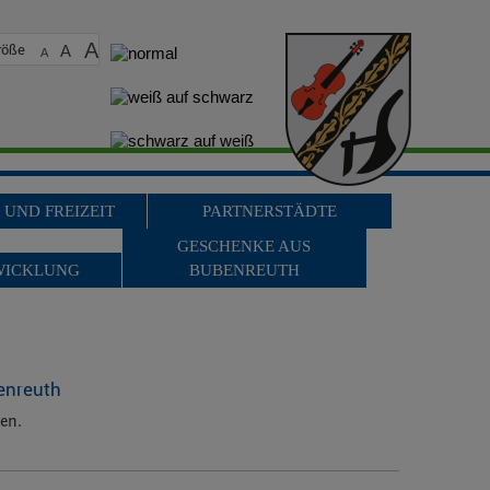
A
röße
A
A
 UND FREIZEIT
PARTNERSTÄDTE
GESCHENKE AUS
WICKLUNG
BUBENREUTH
enreuth
ren.