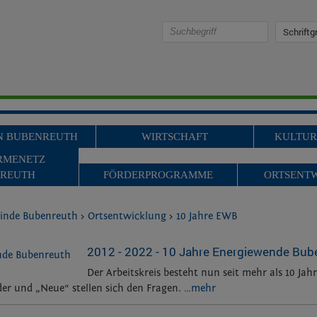
suchen
Schriftg
IN BUBENREUTH
WIRTSCHAFT
KULTUR
MENETZ
REUTH
FÖRDERPROGRAMME
ORTSENT
inde Bubenreuth
>
Ortsentwicklung
>
10 Jahre EWB
2012 - 2022 - 10 Jahre Energiewende Bub
Der Arbeitskreis besteht nun seit mehr als 10 Jah
er und „Neue“ stellen sich den Fragen.
…mehr