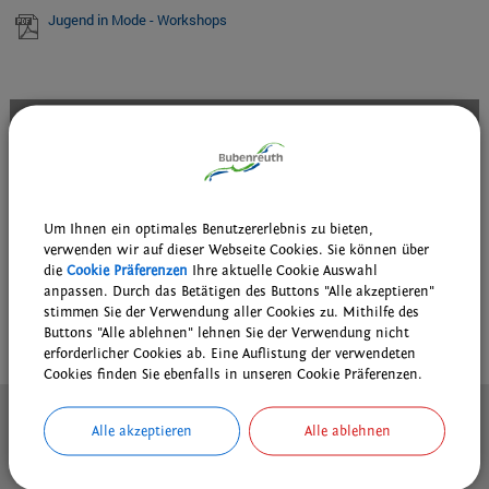
Jugend in Mode - Workshops
Veranstaltungen
Sa 08.08.2026 | 09:00
DAV - Wanderung AM-Nord und die Sektion
...mehr
Sa 08.08.2026 | 10:30
Um Ihnen ein optimales Benutzererlebnis zu bieten,
Grenzfest in unserer Partnerstadt Schönbach/Luby
...mehr
verwenden wir auf dieser Webseite Cookies. Sie können über
die
Cookie Präferenzen
Ihre aktuelle Cookie Auswahl
Do 13.08.2026 | 09:00
anpassen. Durch das Betätigen des Buttons "Alle akzeptieren"
stimmen Sie der Verwendung aller Cookies zu. Mithilfe des
Kostenlose und individuelle DigiFIT-Beratung im Kulturhof H7
...mehr
Buttons "Alle ablehnen" lehnen Sie der Verwendung nicht
weitere Veranstaltungen ...
erforderlicher Cookies ab. Eine Auflistung der verwendeten
Cookies finden Sie ebenfalls in unseren Cookie Präferenzen.
Kontakt
Alle akzeptieren
Alle ablehnen
Inhaltsverzeichnis
Impressum