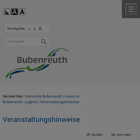
Zum Inhalt
,
zur Navigation
oder
zur Startseite
springen.
chließen
M
A
Schriftgröße
A
A
suchen
Sie sind hier:
Gemeinde Bubenreuth
>
Leben in
Bubenreuth
>
Jugend
>
Veranstaltungshinweise
Veranstaltungshinweise
drucken
nach oben