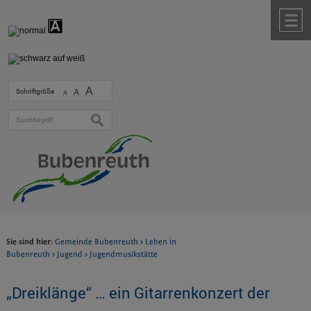
Zum Inhalt
,
zur Navigation
oder
zur Startseite
springen.
chließen
M
A
Schriftgröße
A
A
suchen
Sie sind hier:
Gemeinde Bubenreuth
>
Leben in
Bubenreuth
>
Jugend
>
Jugendmusikstätte
„Dreiklänge“ … ein Gitarrenkonzert der