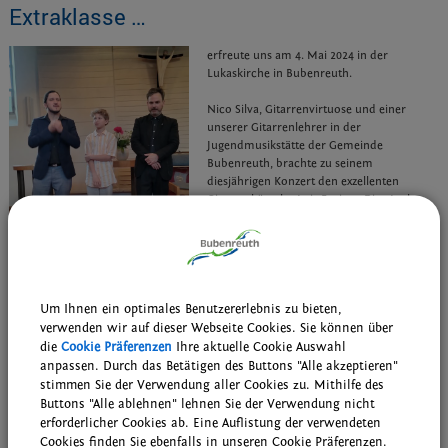
Extraklasse …
erfreute uns am 4. Mai 2024 in der
Lukaskirche in Bubenreuth.
Nico Silva, Gitarrenvirtuose und einer
unserer Gitarrenlehrer in der
Jugendmusikstätte der Gemeinde
Bubenreuth, brachte zu seinem
diesjährigen Konzert den exzellenten
Gitarrenkünstler Luis Enrique Diaz-Lazkao
und seinen Gitarrenschüler Emil Füllers mit.
Die Interpreten schlugen mit ihren Werken
einen Bogen von der „alten“ zur „neuen“
Welt und wieder zurück. Dargeboten
Foto: Peter Bradler
wurden Werke u. a. von Bartolomé
Um Ihnen ein optimales Benutzererlebnis zu bieten,
Calatayud, Joaquin Turina, Heitor Villa-Lobos usw. Die gefühlvoll interpretierten
verwenden wir auf dieser Webseite Cookies. Sie können über
Darbietungen begeisterten das zahlreiche Publikum und wurden mit viel Applaus
die
Cookie Präferenzen
Ihre aktuelle Cookie Auswahl
honoriert.
anpassen. Durch das Betätigen des Buttons "Alle akzeptieren"
stimmen Sie der Verwendung aller Cookies zu. Mithilfe des
Wir freuen uns schon auf eine Fortsetzung im nächsten Jahr oder vielleicht
Buttons "Alle ablehnen" lehnen Sie der Verwendung nicht
nochmals in 2024?
erforderlicher Cookies ab. Eine Auflistung der verwendeten
Cookies finden Sie ebenfalls in unseren Cookie Präferenzen.