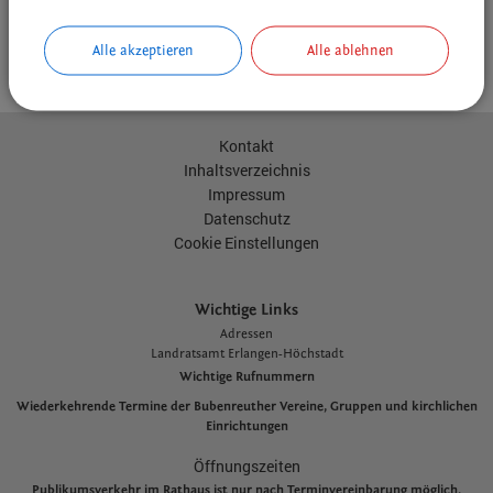
Text: Petra Kollar
Foto: Peter Bradler
Alle akzeptieren
Alle ablehnen
drucken
nach oben
Kontakt
Inhaltsverzeichnis
Impressum
Datenschutz
Cookie Einstellungen
Wichtige Links
Adressen
L
andratsamt Erlangen-Höchstadt
Wichtige Rufnummern
Wiederkehrende Termine der Bubenreuther Vereine, Gruppen und kirchlichen
Einrichtungen
Öffnungszeiten
Publikumsverkehr im Rathaus ist nur nach Terminvereinbarung möglich.