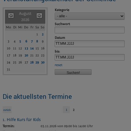
Kategorie
August
2026
Suchwort
Mo
Di
Mi
Do
Fr
Sa
So
1
2
Datum
3
4
5
6
7
8
9
10
11
12
13
14
15
16
bis:
17
18
19
20
21
22
23
24
25
26
27
28
29
30
reset
31
Die aktuellsten Termine
1
2
zurück
1. Hilfe Kurs für Kids
Termin:
03.11.2026 von 09:00
bis 14:00 Uhr