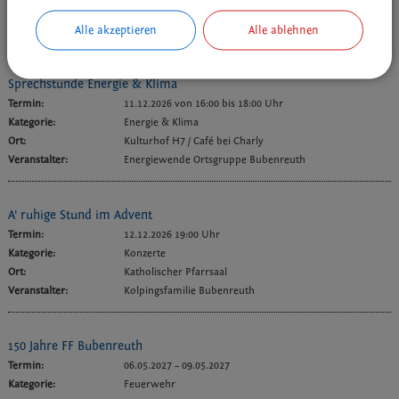
Ort:
Katholische Pfarrkirche Maria Heimsuchung
Veranstalter:
Egerländer Heimatchor
Alle akzeptieren
Alle ablehnen
Sprechstunde Energie & Klima
Termin:
11.12.2026 von 16:00
bis 18:00 Uhr
Kategorie:
Energie & Klima
Ort:
Kulturhof H7 / Café bei Charly
Veranstalter:
Energiewende Ortsgruppe Bubenreuth
A' ruhige Stund im Advent
Termin:
12.12.2026 19:00 Uhr
Kategorie:
Konzerte
Ort:
Katholischer Pfarrsaal
Veranstalter:
Kolpingsfamilie Bubenreuth
150 Jahre FF Bubenreuth
Termin:
06.05.2027
–
09.05.2027
Kategorie:
Feuerwehr