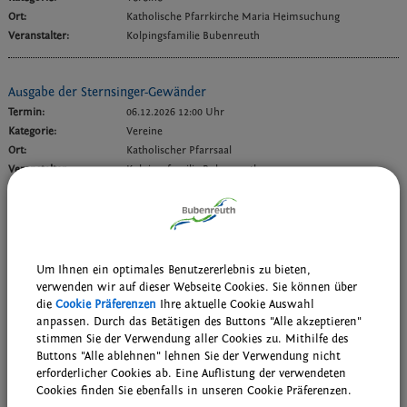
Ort:
Katholische Pfarrkirche Maria Heimsuchung
Veranstalter:
Kolpingsfamilie Bubenreuth
Ausgabe der Sternsinger-Gewänder
Termin:
06.12.2026 12:00 Uhr
Kategorie:
Vereine
Ort:
Katholischer Pfarrsaal
Veranstalter:
Kolpingsfamilie Bubenreuth
Adventskonzert
Termin:
06.12.2026 17:00 Uhr
Kategorie:
Konzerte
Um Ihnen ein optimales Benutzererlebnis zu bieten,
Ort:
Katholische Kirche Maria Heimsuchung
verwenden wir auf dieser Webseite Cookies. Sie können über
Veranstalter:
Musikverein Bubenreuth
die
Cookie Präferenzen
Ihre aktuelle Cookie Auswahl
anpassen. Durch das Betätigen des Buttons "Alle akzeptieren"
stimmen Sie der Verwendung aller Cookies zu. Mithilfe des
Buttons "Alle ablehnen" lehnen Sie der Verwendung nicht
Adventskonzert
erforderlicher Cookies ab. Eine Auflistung der verwendeten
Termin:
06.12.2026 17:00 Uhr
Cookies finden Sie ebenfalls in unseren Cookie Präferenzen.
Kategorie:
Konzerte