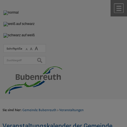
Zum Inhalt
,
zur Navigation
oder
zur Startseite
springen.
chließen
M
A
Schriftgröße
A
A
suchen
Sie sind hier:
Gemeinde Bubenreuth
>
Veranstaltungen
Veranstaltungskalender der Gemeinde