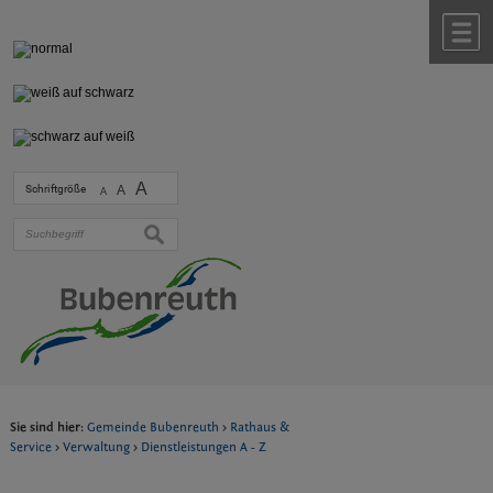
Zum Inhalt
,
zur Navigation
oder
zur Startseite
springen.
chließen
M
A
Schriftgröße
A
A
suchen
Sie sind hier:
Gemeinde Bubenreuth
>
Rathaus &
Service
>
Verwaltung
>
Dienstleistungen A - Z