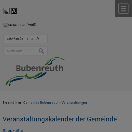
Zum Inhalt
,
zur Navigation
oder
zur Startseite
springen.
chließen
M
A
Schriftgröße
A
A
suchen
Sie sind hier:
Gemeinde Bubenreuth
>
Veranstaltungen
Veranstaltungskalender der Gemeinde
Suppkultur