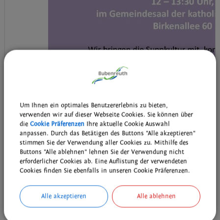
Um Ihnen ein optimales Benutzererlebnis zu bieten,
verwenden wir auf dieser Webseite Cookies. Sie können über
die
Cookie Präferenzen
Ihre aktuelle Cookie Auswahl
anpassen. Durch das Betätigen des Buttons "Alle akzeptieren"
stimmen Sie der Verwendung aller Cookies zu. Mithilfe des
Buttons "Alle ablehnen" lehnen Sie der Verwendung nicht
erforderlicher Cookies ab. Eine Auflistung der verwendeten
Cookies finden Sie ebenfalls in unseren Cookie Präferenzen.
Termin:
20.02.2026 von 12:00
bis 13:30 Uhr
Kategorie:
Verschiedenes
Ort:
Gemeindesaal der Katholischen Kirche, Birkenallee 60
Alle akzeptieren
Alle ablehnen
Veranstalter:
www.suppkultur-erlangen.de