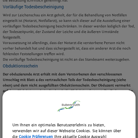
die Bestattung schriftlich genehmigt hat
Vorläufige Todesbescheinigung
Wird zur Leichenschau ein Arzt geholt, der für die Behandlung von Notfällen
eingeteilt ist (Notarzt, Notfallarzt), so kann sich dieser auf die Ausstellung einer
vorläufigen Todesbescheinigung beschränken. In dieser werden lediglich der Tod,
der Todeszeitpunkt, der Zustand der Leiche und die äußeren Umstände
festgestellt.
Voraussetzung ist allerdings, dass der Notarzt die verstorbene Person nicht
vorher behandelt hat und dass sichergestellt ist, dass ein anderer Arzt die noch
fehlenden Feststellungen treffen wird.
Die vorläufige Todesbescheinigung ist nicht an das Standesamt weiterzugeben.
Obduktionsschein
Der obduzierende Arzt erhält mit dem Verstorbenen den verschlossenen
Umschlag mit Blatt 4 des vertraulichen Teils der Todesbescheinigung (siehe
oben) und dem nicht ausgefüllten Obduktionsschein. Der Obduzent vermerkt
auf dem Obduktionsschein die durch die Obduktion festgestellte Todesursache
und andere wesentliche Krankheiten. Der obduzierende Arzt leitet den
Obduktionsschein unverzüglich dem Gesundheitsamt zu.
Leichenpass
Ein Leichenpass wird benötigt, wenn eine Leiche in ein anderes Land oder durch
ein Land hindurch überführt wird, das einen solchen verlangt (siehe unter
Um Ihnen ein optimales Benutzererlebnis zu bieten,
"Verwandte Themen").
verwenden wir auf dieser Webseite Cookies. Sie können über
die
Cookie Präferenzen
Ihre aktuelle Cookie Auswahl