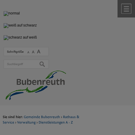
Zum Inhalt
,
zur Navigation
oder
zur Startseite
springen.
chließen
M
A
Schriftgröße
A
A
suchen
Sie sind hier:
Gemeinde Bubenreuth
>
Rathaus &
Service
>
Verwaltung
>
Dienstleistungen A - Z