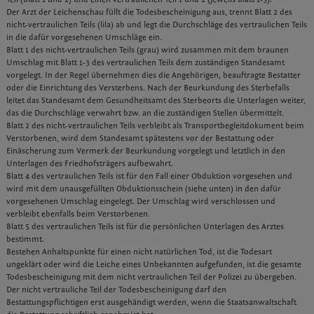
Der Arzt der Leichenschau füllt die Todesbescheinigung aus, trennt Blatt 2 des
nicht-vertraulichen Teils (lila) ab und legt die Durchschläge des vertraulichen Teils
in die dafür vorgesehenen Umschläge ein.
Blatt 1 des nicht-vertraulichen Teils (grau) wird zusammen mit dem braunen
Umschlag mit Blatt 1-3 des vertraulichen Teils dem zuständigen Standesamt
vorgelegt. In der Regel übernehmen dies die Angehörigen, beauftragte Bestatter
oder die Einrichtung des Versterbens. Nach der Beurkundung des Sterbefalls
leitet das Standesamt dem Gesundheitsamt des Sterbeorts die Unterlagen weiter,
das die Durchschläge verwahrt bzw. an die zuständigen Stellen übermittelt.
Blatt 2 des nicht-vertraulichen Teils verbleibt als Transportbegleitdokument beim
Verstorbenen, wird dem Standesamt spätestens vor der Bestattung oder
Einäscherung zum Vermerk der Beurkundung vorgelegt und letztlich in den
Unterlagen des Friedhofsträgers aufbewahrt.
Blatt 4 des vertraulichen Teils ist für den Fall einer Obduktion vorgesehen und
wird mit dem unausgefüllten Obduktionsschein (siehe unten) in den dafür
vorgesehenen Umschlag eingelegt. Der Umschlag wird verschlossen und
verbleibt ebenfalls beim Verstorbenen.
Blatt 5 des vertraulichen Teils ist für die persönlichen Unterlagen des Arztes
bestimmt.
Bestehen Anhaltspunkte für einen nicht natürlichen Tod, ist die Todesart
ungeklärt oder wird die Leiche eines Unbekannten aufgefunden, ist die gesamte
Todesbescheinigung mit dem nicht vertraulichen Teil der Polizei zu übergeben.
Der nicht vertrauliche Teil der Todesbescheinigung darf den
Bestattungspflichtigen erst ausgehändigt werden, wenn die Staatsanwaltschaft