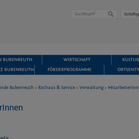
suchen
Schriftg
IN BUBENREUTH
WIRTSCHAFT
KULTUR
Z BUBENREUTH
FÖRDERPROGRAMME
ORTSENT
inde Bubenreuth
>
Rathaus & Service
>
Verwaltung
>
MitarbeiterInn
rInnen
aela