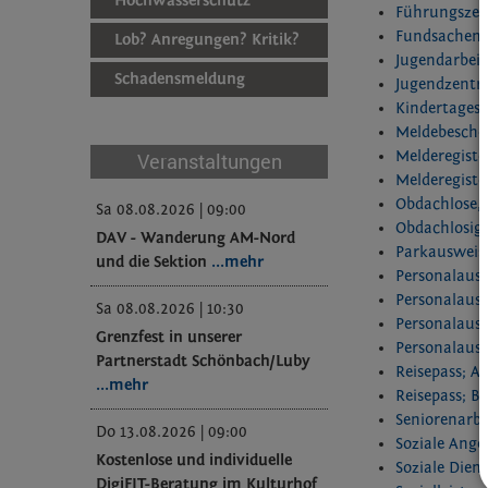
Hochwasserschutz
Führungszeu
Fundsachen 
Lob? Anregungen? Kritik?
Jugendarbei
Schadensmeldung
Jugendzentru
Kindertages
Meldebesche
Melderegiste
Veranstaltungen
Melderegiste
Obdachlose, 
Sa 08.08.2026 | 09:00
Obdachlosig
DAV - Wanderung AM-Nord
Parkausweis
und die Sektion
...mehr
Personalausw
Personalausw
Sa 08.08.2026 | 10:30
Personalausw
Grenzfest in unserer
Personalaus
Partnerstadt Schönbach/Luby
Reisepass; A
...mehr
Reisepass; B
Seniorenarbe
Do 13.08.2026 | 09:00
Soziale Ange
Kostenlose und individuelle
Soziale Dien
DigiFIT-Beratung im Kulturhof