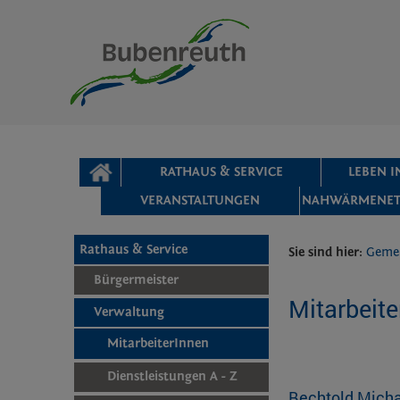
Zum Inhalt
,
zur Navigation
oder
zur Startseite
springen.
chließen
STARTSEITE
RATHAUS & SERVICE
LEBEN 
VERANSTALTUNGEN
NAHWÄRMENET
Rathaus & Service
Sie sind hier:
Geme
Bürgermeister
Mitarbeite
Verwaltung
MitarbeiterInnen
Dienstleistungen A - Z
Bechtold Mich