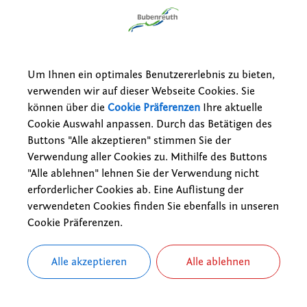
gnis; Beantragung eines Europäischen Führungszeugnisses
im Gemeindegebiet; Fundanzeige und Verlustanzeige
t; Inanspruchnahme von Angeboten
m; Angebote für Kinder und Jugendliche
einrichtungen
Um Ihnen ein optimales Benutzererlebnis zu bieten,
inigung; Beantragung
verwenden wir auf dieser Webseite Cookies. Sie
rauskunft; Beantragung einer einfachen oder erweiterten Auskunft
können über die
Cookie Präferenzen
Ihre aktuelle
rauskunft; Beantragung einer Selbstauskunft aus dem Melderegiste
Cookie Auswahl anpassen. Durch das Betätigen des
Hilfen für
Buttons "Alle akzeptieren" stimmen Sie der
keit; Inanspruchnahme von Hilfestellungen zur Vermeidung
Verwendung aller Cookies zu. Mithilfe des Buttons
 für schwerbehinderte Menschen; Beantragung
"Alle ablehnen" lehnen Sie der Verwendung nicht
eis und elektronischer Aufenthaltstitel; Auskunft über gespeichert
eis, Reisepass und eID-Karte; Beantragung der Änderung der Ansch
erforderlicher Cookies ab. Eine Auflistung der
eis; Auskunft über den Bearbeitungsstand
verwendeten Cookies finden Sie ebenfalls in unseren
weis; Beantragung
Cookie Präferenzen.
uskunft über den Bearbeitungsstand
eantragung
Alle akzeptieren
Alle ablehnen
it
legenheiten; Auskunft
ste