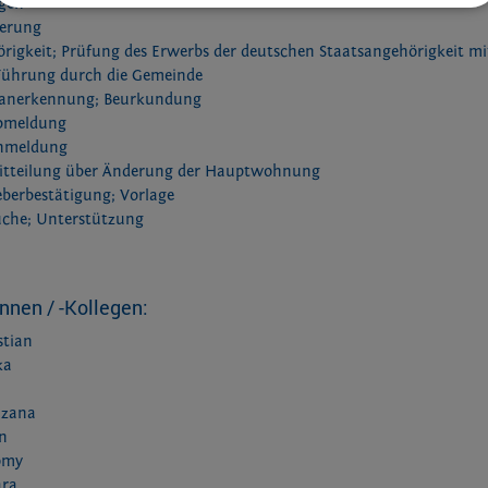
ngen
herung
rigkeit; Prüfung des Erwerbs der deutschen Staatsangehörigkeit m
 Führung durch die Gemeinde
sanerkennung; Beurkundung
bmeldung
Anmeldung
itteilung über Änderung der Hauptwohnung
erbestätigung; Vorlage
che; Unterstützung
nnen / -Kollegen:
stian
ka
zana
in
omy
ara