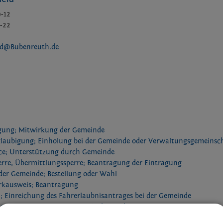
9-12
9-22
ld@Bubenreuth.de
rgung; Mitwirkung der Gemeinde
glaubigung; Einholung bei der Gemeinde oder Verwaltungsgemeinsc
ice; Unterstützung durch Gemeinde
rre, Übermittlungssperre; Beantragung der Eintragung
der Gemeinde; Bestellung oder Wahl
kausweis; Beantragung
; Einreichung des Fahrerlaubnisantrages bei der Gemeinde
gnis; Beantragung eines einfachen Führungszeugnisses
gnis; Beantragung eines erweiterten Führungszeugnisses