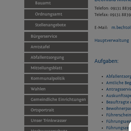
Bauamt
Telefon: 09131 883
Ordnungsamt
Telefax: 09131 883
Stellenangebote
E-Mail:
m.bechto
Bürgerservice
Hauptverwaltung
Amtstafel
Abfallentsorgung
Aufgaben:
Mitteilungsblatt
Abfallentso
Kommunalpolitik
Amtliche Be
Wahlen
Antragsserv
Auskunftsspe
Gemeindliche Einrichtungen
Beauftragte 
Bewohnerpar
Ortsportrait
Führerschein
Unser Trinkwasser
Führungszeu
Führungszeu