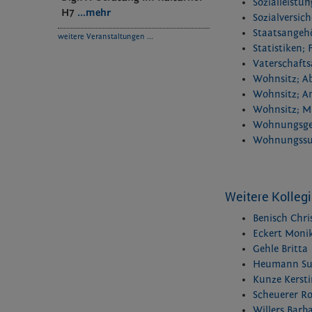
Sozialleistu
H7
...mehr
Sozialversic
Staatsangehö
weitere Veranstaltungen ...
Statistiken;
Vaterschaft
Wohnsitz; A
Wohnsitz; 
Wohnsitz; M
Wohnungsgeb
Wohnungssu
Weitere Kollegi
Benisch Chri
Eckert Moni
Gehle Britta
Heumann Su
Kunze Kerst
Scheuerer R
Willers Barb