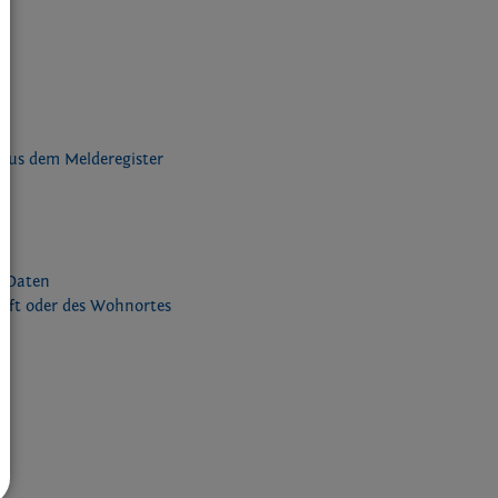
 aus dem Melderegister
r
e Daten
rift oder des Wohnortes