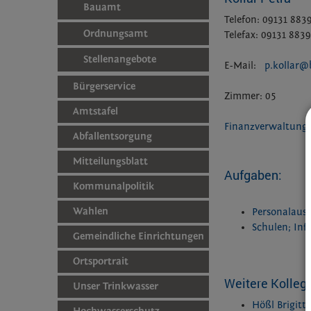
Bauamt
Telefon: 09131 883
Ordnungsamt
Telefax: 09131 883
Stellenangebote
E-Mail:
p.kollar@
Bürgerservice
Zimmer: 05
Amtstafel
Finanzverwaltung
Abfallentsorgung
Mitteilungsblatt
Aufgaben:
Kommunalpolitik
Wahlen
Personalausw
Schulen; In
Gemeindliche Einrichtungen
Ortsportrait
Weitere Kollegi
Unser Trinkwasser
Hößl Brigitt