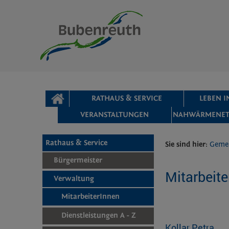
Zum Inhalt
,
zur Navigation
oder
zur Startseite
springen.
chließen
STARTSEITE
RATHAUS & SERVICE
LEBEN 
VERANSTALTUNGEN
NAHWÄRMENET
Rathaus & Service
Sie sind hier:
Geme
Bürgermeister
Mitarbeite
Verwaltung
MitarbeiterInnen
Dienstleistungen A - Z
Kollar Petra