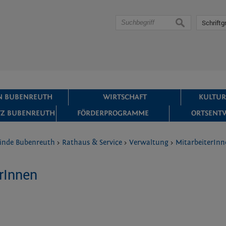
suchen
Schriftg
IN BUBENREUTH
WIRTSCHAFT
KULTUR
Z BUBENREUTH
FÖRDERPROGRAMME
ORTSENT
inde Bubenreuth
>
Rathaus & Service
>
Verwaltung
>
MitarbeiterInn
rInnen