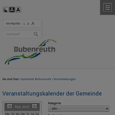
Zum Inhalt
,
zur Navigation
oder
zur Startseite
springen.
chließen
M
A
Schriftgröße
A
A
suchen
Sie sind hier:
Gemeinde Bubenreuth
>
Veranstaltungen
Veranstaltungskalender der Gemeinde
Kategorie
Mai 2026
Mo
Di
Mi
Do
Fr
Sa
So