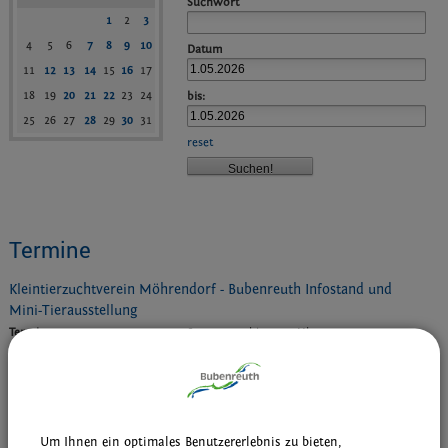
Suchwort
1
2
3
4
5
6
7
8
9
10
Datum
11
12
13
14
15
16
17
18
19
20
21
22
23
24
bis:
25
26
27
28
29
30
31
reset
Termine
Kleintierzuchtverein Möhrendorf - Bubenreuth Infostand und
Mini-Tierausstellung
Termin:
01.05.2026 von 10:00
bis 15:00 Uhr
Kategorie:
Verschiedenes
Ort:
Oberndorfer Spargel-Erlebnistag
Veranstalter:
Kleintierzuchtverein Möhrendorf -
Bubenreuth e.V.
Um Ihnen ein optimales Benutzererlebnis zu bieten,