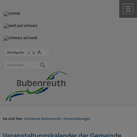
Zum Inhalt
,
zur Navigation
oder
zur Startseite
springen.
chließen
M
A
Schriftgröße
A
A
suchen
Sie sind hier:
Gemeinde Bubenreuth
>
Veranstaltungen
Veranstaltungskalender der Gemeinde