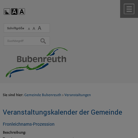
Zum Inhalt
,
zur Navigation
oder
zur Startseite
springen.
chließen
M
A
Schriftgröße
A
A
suchen
Sie sind hier:
Gemeinde Bubenreuth
>
Veranstaltungen
Veranstaltungskalender der Gemeinde
Fronleichnams-Prozession
Beschreibung: