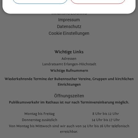
Kontakt
Inhaltsverzeichnis
Impressum
Datenschutz
Cookie Einstellungen
Wichtige Links
Adressen
L
andratsamt Erlangen-Höchstadt
Wichtige Rufnummern
Wiederkehrende Termine der Bubenreuther Vereine, Gruppen und kirchlichen
Einrichtungen
Öffnungszeiten
Publikumsverkehr im Rathaus ist nur nach Terminvereinbarung möglich.
Montag bis Freitag
8 Uhr bis 12 Uhr
Donnerstag zusätzlich
14 Uhr bis 17 Uhr
Von Montag bis Mittwoch sind wir auch von 14 Uhr bis 16 Uhr telefonisch
erreichbar.