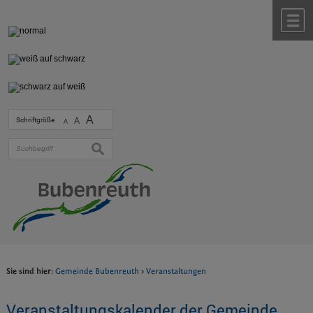
Zum Inhalt
,
zur Navigation
oder
zur Startseite
springen.
chließen
M
A
Schriftgröße
A
A
suchen
Sie sind hier:
Gemeinde Bubenreuth
>
Veranstaltungen
Veranstaltungskalender der Gemeinde