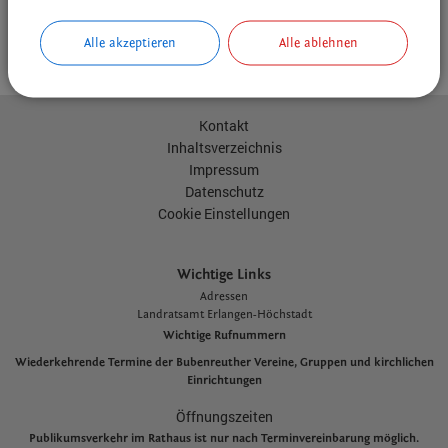
Alle akzeptieren
Alle ablehnen
drucken
nach oben
Kontakt
Inhaltsverzeichnis
Impressum
Datenschutz
Cookie Einstellungen
Wichtige Links
Adressen
L
andratsamt Erlangen-Höchstadt
Wichtige Rufnummern
Wiederkehrende Termine der Bubenreuther Vereine, Gruppen und kirchlichen
Einrichtungen
Öffnungszeiten
Publikumsverkehr im Rathaus ist nur nach Terminvereinbarung möglich.