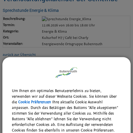
Sprechstunde Energie & Klima
Beschreibung:
Termin:
12.06.2026 von 16:00
bis 18:00 Uhr
Kategorie:
Energie & Klima
Ort:
Kulturhof H7 / Café bei Charly
Veranstalter:
Energiewende Ortsgruppe Bubenreuth
zurück zur Übersicht
Weiterführende Links
Wiederkehrende Termine der Bubenreuther Vereine, Gruppen und
kirchlichen Einrichtungen
Um Ihnen ein optimales Benutzererlebnis zu bieten,
Wöchentliche Probentermine der musikalischen Gruppen
verwenden wir auf dieser Webseite Cookies. Sie können über
die
Cookie Präferenzen
Ihre aktuelle Cookie Auswahl
anpassen. Durch das Betätigen des Buttons "Alle akzeptieren"
Downloads
stimmen Sie der Verwendung aller Cookies zu. Mithilfe des
Den gewählten Termin als VCS-Kalenderdatei downloaden
Buttons "Alle ablehnen" lehnen Sie der Verwendung nicht
erforderlicher Cookies ab. Eine Auflistung der verwendeten
Den gewählten Termin als iCal-Kalenderdatei downloaden
Cookies finden Sie ebenfalls in unseren Cookie Präferenzen.